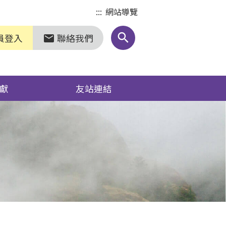
:::
網站導覽
search
員登入
聯絡我們
markunread
獻
友站連結