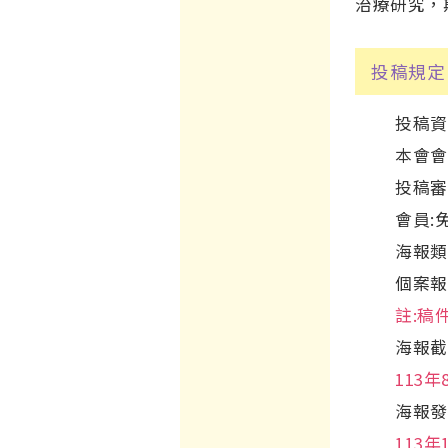
治療研究，
投稿規定
投稿資
本會會
投稿審
會員:
海報類
個案報
註:稿
海報截
113年
海報發
113年