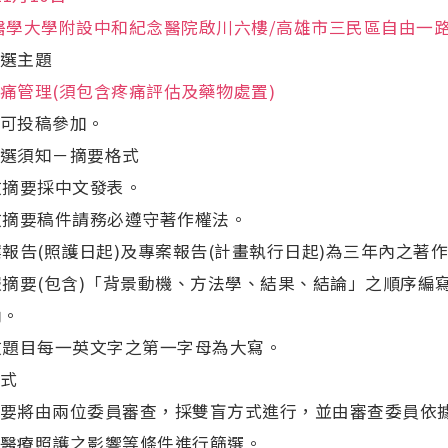
醫學大學附設中和紀念醫院啟川六樓/高雄市三民區自由一路1
選主題
痛管理(須包含疼痛評估及藥物處置)
可投稿參加。
選須知－摘要格式
文摘要採中文發表。
文摘要稿件請務必遵守著作權法。
報告(照護日起)及專案報告(計畫執行日起)為三年內之著
摘要(包含)「背景動機、方法學、結果、結論」之順序編寫
內。
文題目每一英文字之第一字母為大寫。
式
要將由兩位委員審查，採雙盲方式進行，並由審查委員依
醫療照護之影響等條件進行篩選。