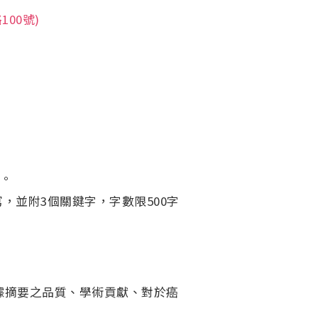
00號)
作。
，並附3個關鍵字，字數限500字
據摘要之品質、學術貢獻、對於癌