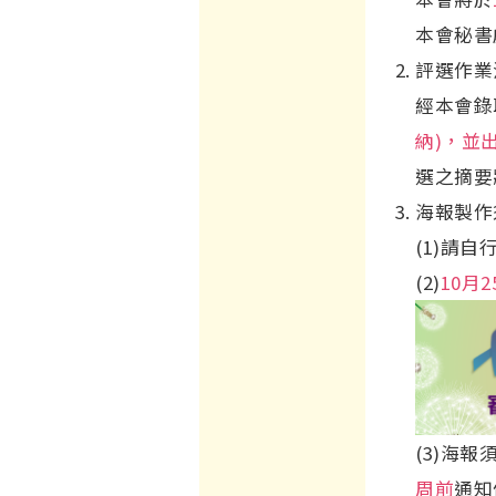
本會秘書
評選作業
經本會錄
納)，並
選之摘要
海報製作
(1)請
(2)
10月2
(3)海
周前
通知