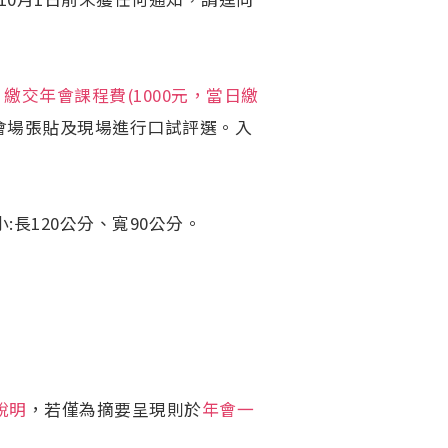
繳交年會課程費(1000元，當日繳
會場張貼及現場進行口試評選。入
長120公分、寬90公分。
說明
，若僅為摘要呈現則於
年會一