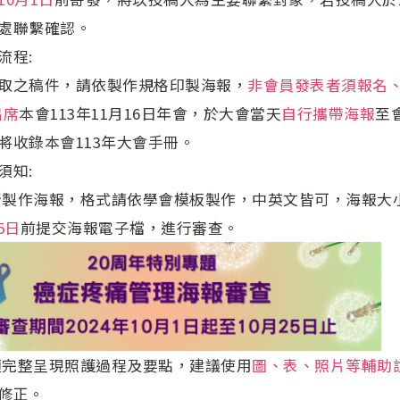
處聯繫確認。
流程:
取之稿件，請依製作規格印製海報，
非會員發表者須報名、
出席
本會113年11月16日年會，於大會當天
自行攜帶海報
至
將收錄本會113年大會手冊。
須知:
自行製作海報，格式請依學會模板製作，中英文皆可，海報大小:
5日
前提交海報電子檔，進行審查。
報須完整呈現照護過程及要點，建議使用
圖、表、照片等輔助
修正。