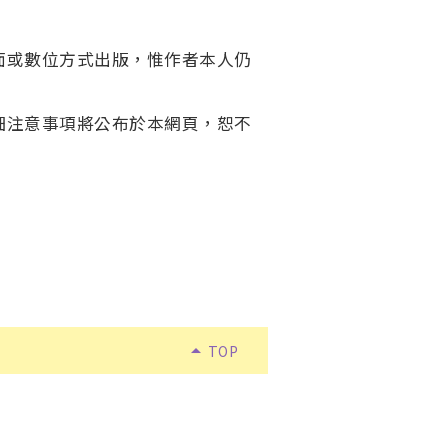
面或數位方式出版，惟作者本人仍
細注意事項將公布於本網頁，恕不
arrow_drop_up
TOP