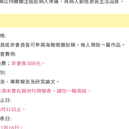
期以持續關注癌症病人疼痛，為病人創造更高生活品質。
格:
員或非會員皆可參與海報徵選投稿，每人限投一篇作品。
查費用:
免費；
非會員:800元。
別:
告、專案報告及研究論文。
件須未曾在其他刊物發表，請勿一稿兩投。
止日:
8月31日止。
表日:
11月16日。