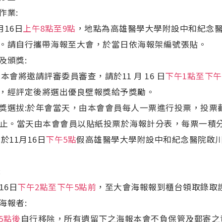
作業:
月16日
上午8點至9點
，地點為高雄醫學大學附設中和紀念醫
號)。請自行攜帶海報至大會，於當日依海報架編號張貼。
及頒獎:
本會將邀請評審委員審查，請於11 月 16 日
下午1點至下午
，經評定後將選出優良壁報獎給予獎勵。
獎選拔:於年會當天，由本會會員每人一票進行投票，投票
截止。當天由本會會員以貼紙投票於海報計分表，每票一積
於11月16日
下午5點
假高雄醫學大學附設中和紀念醫院啟川
:
16日
下午2點至下午5點前
，至大會海報報到櫃台領取錄取
海報者:
5點後
自行移除，所有遺留下之海報本會不負保管及郵寄之