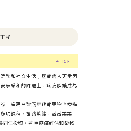
下載
arrow_drop_up
TOP
活動和社交生活；癌症病人更常因
症安寧緩和的課題上，疼痛照護成為
卷，編寫台灣癌症疼痛藥物治療指
理多項課程，篳路藍縷，兢兢業業。
護同仁投稿，著重疼痛評估和藥物