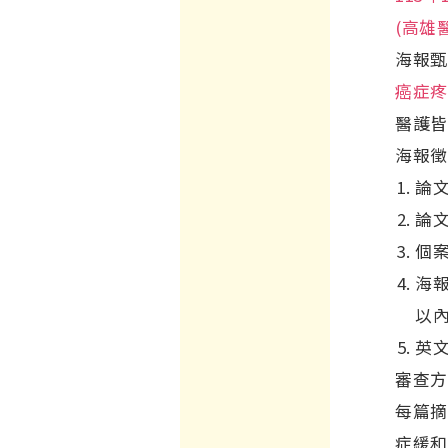
(高雄
海報甄
癌症疼
醫護皆
海報徵
論
論
個案
海報
以
英
審查方
每篇摘
症緩和