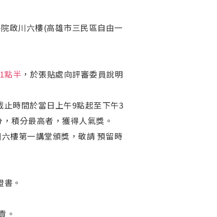
院啟川六樓(高雄市三民區自由一
1點半
，於張貼處向評審委員說明
截止時間於當日上午9點起至下午3
分，積分最高者，獲得人氣獎。
六樓第一講堂頒獎，敬請 預留時
證書。
責。