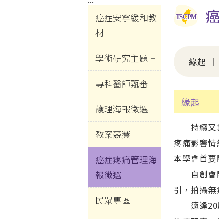
:::
癌症安寧緩和教
材
學術研究主題
緣起
專科醫師甄審
緣起
護理海報徵選
持續又無法
教案競賽
疼痛影響情
本學會首要
癌症疼痛管理海
報徵選
自創會開始
引，拍攝無
民眾專區
適逢20周