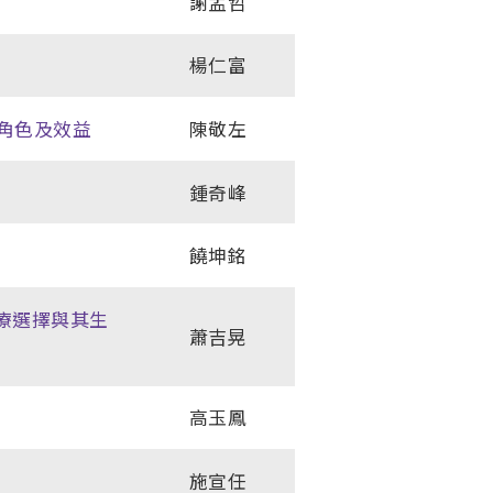
謝孟哲
楊仁富
療角色及效益
陳敬左
鍾奇峰
饒坤銘
化療選擇與其生
蕭吉晃
高玉鳳
施宣任