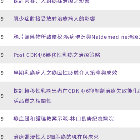
19
探討營養介入對癌症治療之影響
19
肌少症對接受放射治療病人的影響
19
鴉片類藥物所致便秘:疾病現況與Naldemedine治
19
Post CDK4/6轉移性乳癌之治療策略
19
早期乳癌病人之癌因性疲憊介入策略與成效
探討轉移性乳癌患者在CDK 4/6抑制劑治療失敗後
19
活品質之相關性
19
癌症緩和護理教案示範-林口長庚紀念醫院
19
治療彌漫性大B細胞癌的現在與未來