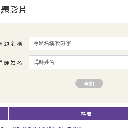
專題影片
專
題
名
稱
講
師
姓
名
查詢
期
標題