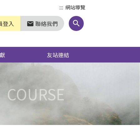
:::
網站導覽
search
員登入
聯絡我們
markunread
獻
友站連結
COURSE