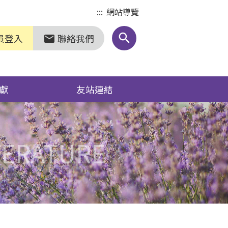
:::
網站導覽
search
員登入
聯絡我們
markunread
獻
友站連結
TERATURE