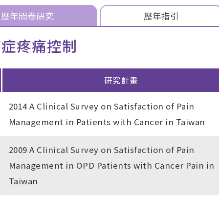
歷年問卷
研究
歷年
指引
癌症疼痛控制
研究計畫
2014 A Clinical Survey on Satisfaction of Pain
Management in Patients with Cancer in Taiwan
2009 A Clinical Survey on Satisfaction of Pain
Management in OPD Patients with Cancer Pain in
Taiwan