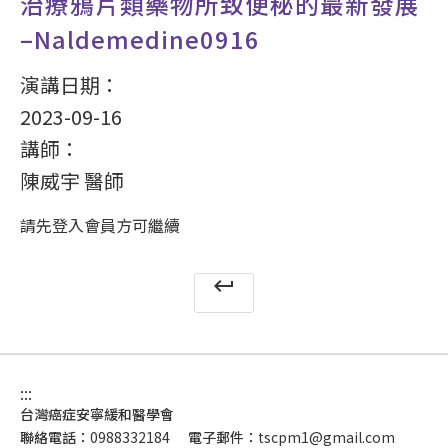
治療鴉片類藥物所致便秘的最新發展
–Naldemedine0916
演講日期：
2023-09-16
講師：
陳威宇 醫師
請先登入會員方可繼續
keyboard_return
:::
台灣癌症安寧緩和醫學會
聯絡電話：
0988332184
電子郵件：
tscpm1@gmail.com