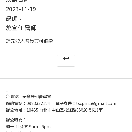
2023-11-19
講師：
施宣任 醫師
請先登入會員方可繼續
keyboard_return
:::
台灣癌症安寧緩和醫學會
聯絡電話：
0988332184
電子郵件：
tscpm1@gmail.com
辦公地址：
10455 台北市中山區松江路65號6樓611室
辦公時間：
週一 到 週五 9am - 6pm