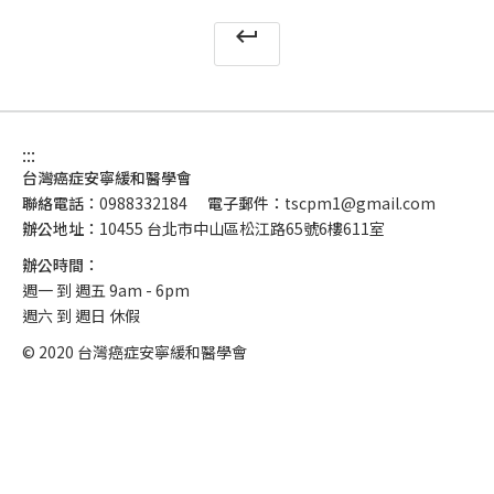
keyboard_return
:::
台灣癌症安寧緩和醫學會
聯絡電話：
0988332184
電子郵件：
tscpm1@gmail.com
辦公地址：
10455 台北市中山區松江路65號6樓611室
辦公時間：
週一 到 週五 9am - 6pm
週六 到 週日 休假
© 2020 台灣癌症安寧緩和醫學會