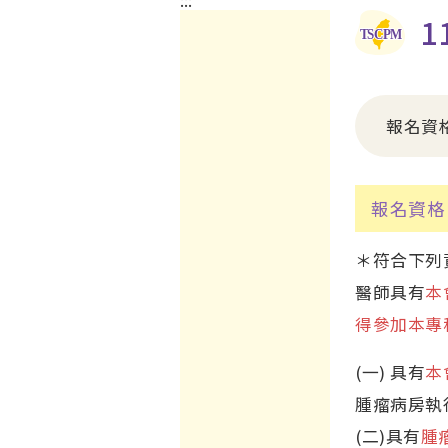
:::
1
報名資
報名資格
＊符合下列
醫師具有
本
得參加本專
(一) 具有
本
腫瘤病房執
(二)具有
腫