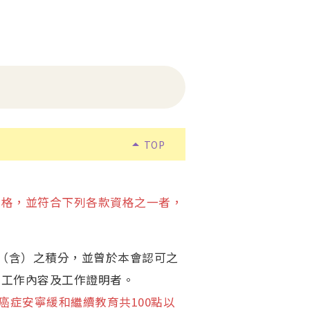
arrow_drop_up
TOP
資格，並符合下列各款資格之一者，
（含）之積分，並曾於本會認可之
、工作內容及工作證明者。
癌症安寧緩和繼續教育共100點以