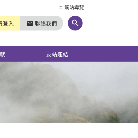
:::
網站導覽
search
員登入
聯絡我們
markunread
獻
友站連結