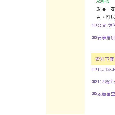
A:解答
取得「
者，可以
link
公文-健
link
安寧居
資料下載
link
115TS
link
115癌
link
甄審審