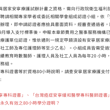
原參與居家安寧療護試辦計畫之資格，需向行政院衛生福
署聘請相關專家學者或委託相關學會組成認證小組，依「
定辦理，即申請認證者應檢具書面資料，經審查通過者，
98年9月導入支付標準後，申報本章節費用之醫事服務機
家療護單位認證，惟依通則一規定甲類須設有安寧居家療
社工師及專任護理師等至少乙名）。小組成員皆需受過
續教育時數醫師、護理人員及社工人員為每年20 小時
業務組。
專科證書等於資格80小時說明，請查安寧居家療護支
:
「安寧專科證書」、「台灣癌症安寧緩和醫學專科醫師證
永久有效之80小時學分證明？