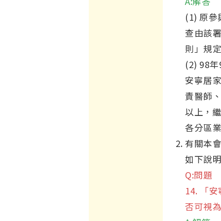
A:解答
(1) 
查由該
則」規
(2) 
安寧居
責醫師、
以上，繼
各分區
有關本會
如下說明
Q:問題
14. 
否可視為