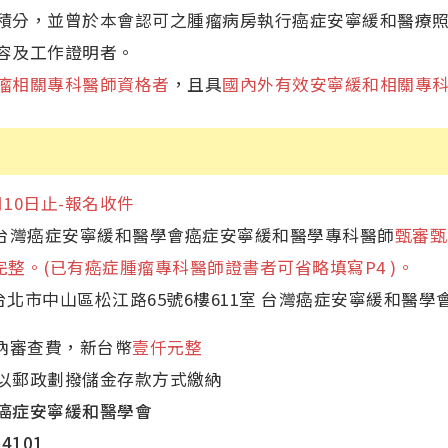
積分，並曾於本會認可之腫瘤病房執行癌症安寧緩和醫療
容及工作證明者。
瘤相關專科醫師資格者
，且具
國內外有效安寧緩和相關專
月10日止-報名收件
將台灣癌症安寧緩和醫學會癌症安寧緩和醫學專科醫師
甄審甄
寫完整。(已有癌症腫瘤專科醫師證書者可省略填寫P4 )。
5台北市中山區松江路65號6樓611室 台灣癌症安寧緩和醫學會
繳納審查費，新台幣
壹仟元整
以郵政劃撥儲金存款方式繳納
癌症安寧緩和醫學會
54101