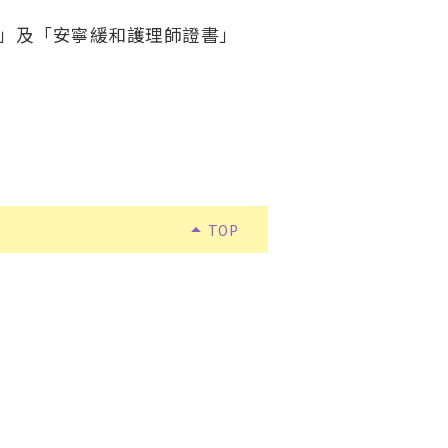
」及「安寧緩和護理師證書」
arrow_drop_up
TOP