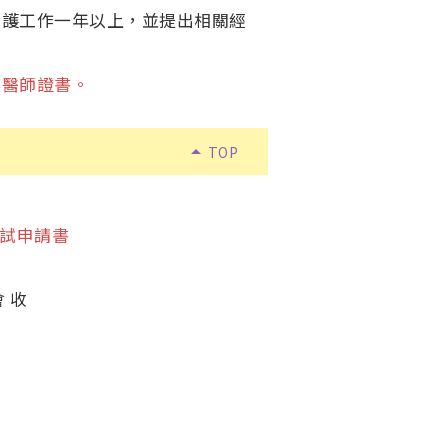
照護工作一年以上，並提出相關經
科醫師證書。
arrow_drop_up
TOP
試申請書
 收