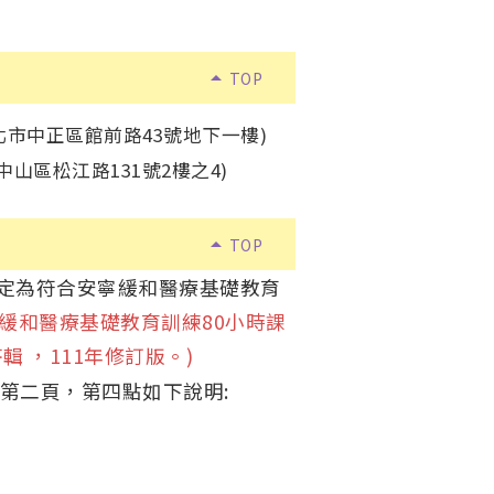
arrow_drop_up
TOP
北市中正區館前路43號地下一樓)
山區松江路131號2樓之4)
arrow_drop_up
TOP
定為符合安寧緩和醫療基礎教育
緩和醫療基礎教育訓練80小時課
 ，111年修訂版。)
第二頁，第四點如下說明: