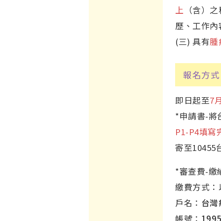
上
（含）之
歷、工作內
(三) 具有
腫
報名方式
即日起至
7
*申請書-
P1-P4填
寄至1045
*審查費-
繳費方式：
戶名：
台灣
帳號：
199