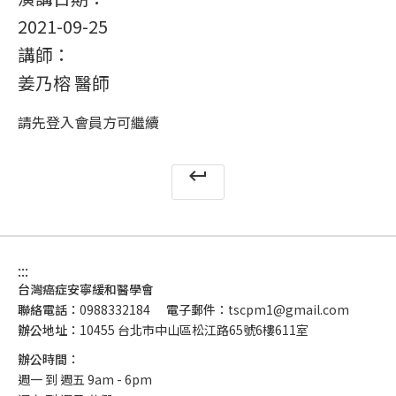
2021-09-25
講師：
姜乃榕 醫師
請先登入會員方可繼續
keyboard_return
:::
台灣癌症安寧緩和醫學會
聯絡電話：
0988332184
電子郵件：
tscpm1@gmail.com
辦公地址：
10455 台北市中山區松江路65號6樓611室
辦公時間：
週一 到 週五 9am - 6pm