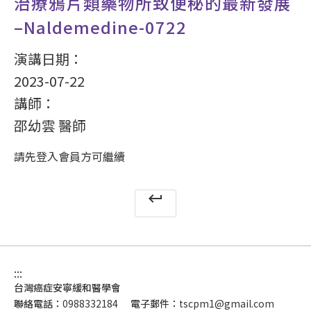
治療鴉片類藥物所致便秘的最新發展
–Naldemedine-0722
演講日期：
2023-07-22
講師：
邵幼雲 醫師
請先登入會員方可繼續
keyboard_return
:::
台灣癌症安寧緩和醫學會
聯絡電話：
0988332184
電子郵件：
tscpm1@gmail.com