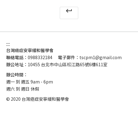
keyboard_return
:::
台灣癌症安寧緩和醫學會
聯絡電話：
0988332184
電子郵件：
tscpm1@gmail.com
辦公地址：
10455 台北市中山區松江路65號6樓611室
辦公時間：
週一 到 週五 9am - 6pm
週六 到 週日 休假
© 2020 台灣癌症安寧緩和醫學會