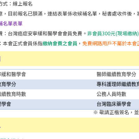
方式：線上報名
意，目前報名已額滿，連結表單係收候補名單，秘書處收件後，
補名單表單
費：台灣癌症安寧緩和醫學會會員免費。
非會員300元(現場繳納)
：本會正式會員係指
繳納會費之會員
，
免費網路用戶不屬於本會
請
寧緩和醫學會
醫師繼續教育學分
教育學分
專科護理師繼續教
繼續教育時數
公務人員時數
理學會
台灣臨床藥學會
※ 敬請正楷簽名，
訊