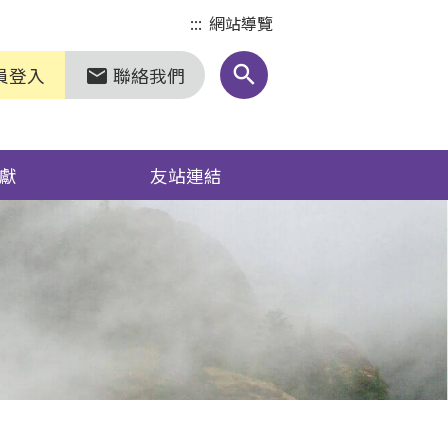
:::
網站導覽
search
員登入
聯絡我們
markunread
獻
友站連結