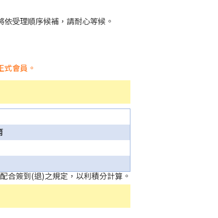
將依受理順序候補，請耐心等候。
正式會員。
育
並配合簽到(退)之規定，以利積分計算。