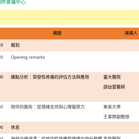
大國際會議中心
講題
演講人
10
報到
20
Opening remarks
00
痛點分析：突發性疼痛的評估方法與應用
臺大醫院
邵幼雲醫師
50
陪伴的藝術：從情緒支持到心理復原力
東吳大學
王韋婷副教授
00
休息
30
跨越治療鴻溝：從癌因性疲憊管理邁向提升整體
馬偕醫院