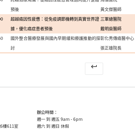
預後
黃文傑醫師
00
超越癌因性疲憊：從免疫調節機轉到真實世界證
三軍總醫院
據，優化癌症患者預後
戴明燊醫師
50
國外整合醫療發展與國內早期緩和療護推動的探
彰化秀傳癌醫中心
討
張正雄院長
keyboard_return
辦公時間：
週一 到 週五 9am - 6pm
6樓611室
週六 到 週日 休假