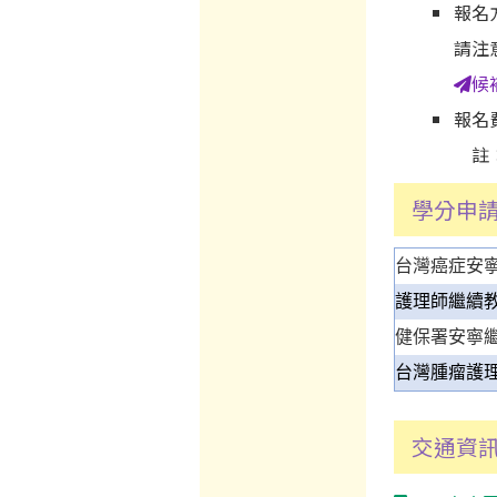
報名
請注
候
報名
註
學分申
台灣癌症安
護理師繼續
健保署安寧
台灣腫瘤護
交通資